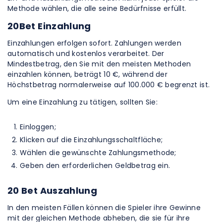
Methode wählen, die alle seine Bedürfnisse erfüllt.
20Bet Einzahlung
Einzahlungen erfolgen sofort. Zahlungen werden
automatisch und kostenlos verarbeitet. Der
Mindestbetrag, den Sie mit den meisten Methoden
einzahlen können, beträgt 10 €, während der
Höchstbetrag normalerweise auf 100.000 € begrenzt ist.
Um eine Einzahlung zu tätigen, sollten Sie:
Einloggen;
Klicken auf die Einzahlungsschaltfläche;
Wählen die gewünschte Zahlungsmethode;
Geben den erforderlichen Geldbetrag ein.
20 Bet Auszahlung
In den meisten Fällen können die Spieler ihre Gewinne
mit der gleichen Methode abheben, die sie für ihre