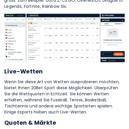
gross. Zum Beispiel: Dota 2, CS:GO, Overwatch, League of
Legends, Fortnite, Rainbow Six.
Live-Wetten
Wenn Sie diese Art von Wetten ausprobieren möchten,
bietet Ihnen 20Bet Sport diese Möglichkeit. Überprüfen
Sie die Wettquoten in Echtzeit. Sie können Wetten
erhalten, während Sie Fussball, Tennis, Basketball,
Tischtennis und andere wichtige Sportarten spielen.
Einige Esports haben auch Live-Wetten.
Quoten & Märkte