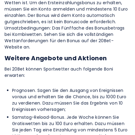
Wetten ist. Um den Ersteinzahlungsbonus zu erhalten,
müssen Sie ein Konto anmelden und mindestens 10 Euro
einzahlen. Der Bonus wird dem Konto automatisch
gutgeschrieben, es ist kein Bonuscode erforderlich.
Umsatzbedingungen: Das Fünffache des Bonusbetrags
bei Kombiwetten. Sehen Sie sich die vollständigen
Wettanforderungen für den Bonus auf der 20Bet-
Website an.
Weitere Angebote und Aktionen
Bei 20Bet können Sportwetter auch folgende Boni
erwarten:
Prognosen. Sagen Sie den Ausgang von Ereignissen
voraus und erhalten Sie die Chance, bis zu 1000 Euro
zu verdienen. Dazu müssen Sie das Ergebnis von 10
Ereignissen vorhersagen;
Samstag-Reload-Bonus. Jede Woche können Sie
Gratiswetten bis zu 100 Euro erhalten. Dazu müssen
Sie jeden Tag eine Einzahlung von mindestens 5 Euro