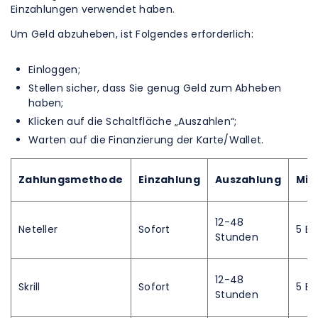
Einzahlungen verwendet haben.
Um Geld abzuheben, ist Folgendes erforderlich:
Einloggen;
Stellen sicher, dass Sie genug Geld zum Abheben
haben;
Klicken auf die Schaltfläche „Auszahlen“;
Warten auf die Finanzierung der Karte/Wallet.
Zahlungsmethode
Einzahlung
Auszahlung
Min
12-48
Neteller
Sofort
5 Eu
Stunden
12-48
Skrill
Sofort
5 Eu
Stunden