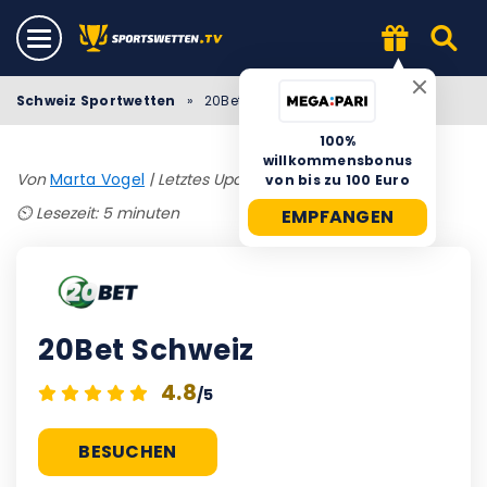
Schweiz Sportwetten
»
20Bet Schweiz
100%
willkommensbonus
Von
Marta Vogel
|
Letztes Update am Juni 18, 2025
von bis zu 100 Euro
⏲️ Lesezeit: 5 minuten
EMPFANGEN
20Bet Schweiz
4.8
/5
BESUCHEN