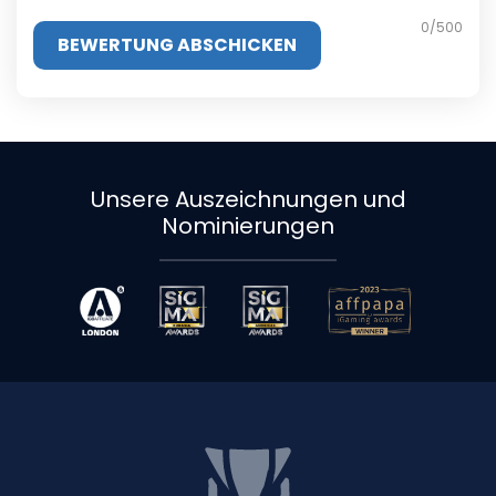
0
/500
Unsere Auszeichnungen und
Nominierungen