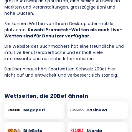
grosse Auswahl an Sportarten, eine riesige Auswahl an
Märkten und Veranstaltungen, grosszügige Boni und
hohe Quoten.
Sie können Wetten von Ihrem Desktop oder mobile
platzieren.
Sowohl Prematch-Wetten als auch Live-
Wetten sind für Benutzer verfügbar.
Die Website des Buchmachers hat eine freundliche und
intuitive Benutzeroberfläche und enthält viele
interessante und nützliche Informationen.
Darüber hinaus hört Sportwetten Schweiz 20Bet hier
nicht auf und entwickelt und verbessert sich ständig.
Wettseiten, die 20Bet ähneln
Megapari
Casinova
BillyBets
Starda