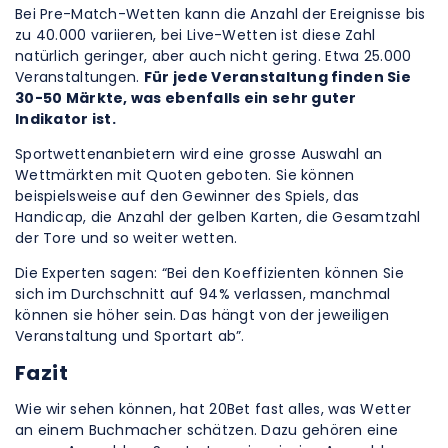
Bei Pre-Match-Wetten kann die Anzahl der Ereignisse bis
zu 40.000 variieren, bei Live-Wetten ist diese Zahl
natürlich geringer, aber auch nicht gering. Etwa 25.000
Veranstaltungen.
Für jede Veranstaltung finden Sie
30-50 Märkte, was ebenfalls ein sehr guter
Indikator ist.
Sportwettenanbietern wird eine grosse Auswahl an
Wettmärkten mit Quoten geboten. Sie können
beispielsweise auf den Gewinner des Spiels, das
Handicap, die Anzahl der gelben Karten, die Gesamtzahl
der Tore und so weiter wetten.
Die Experten sagen: “Bei den Koeffizienten können Sie
sich im Durchschnitt auf 94% verlassen, manchmal
können sie höher sein. Das hängt von der jeweiligen
Veranstaltung und Sportart ab”.
Fazit
Wie wir sehen können, hat 20Bet fast alles, was Wetter
an einem Buchmacher schätzen. Dazu gehören eine