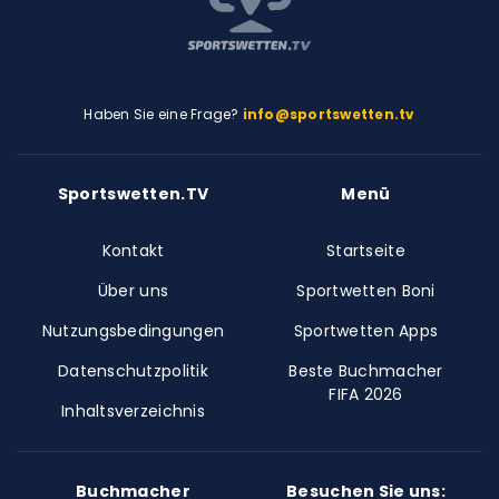
Haben Sie eine Frage?
info@sportswetten.tv
Sportswetten.TV
Menü
Kontakt
Startseite
Über uns
Sportwetten Boni
Nutzungsbedingungen
Sportwetten Apps
Datenschutzpolitik
Beste Buchmacher
FIFA 2026
Inhaltsverzeichnis
Buchmacher
Besuchen Sie uns: