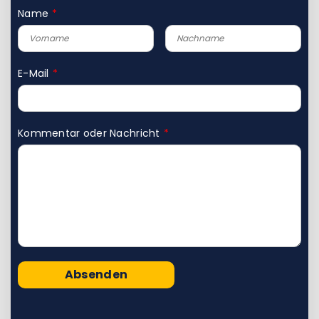
Name
E-Mail
Kommentar oder Nachricht