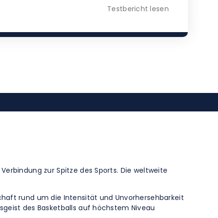
Testbericht lesen
Verbindung zur Spitze des Sports. Die weltweite
haft rund um die Intensität und Unvorhersehbarkeit
bsgeist des Basketballs auf höchstem Niveau