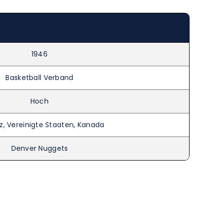
1946
Basketball Verband
Hoch
z, Vereinigte Staaten, Kanada
Denver Nuggets