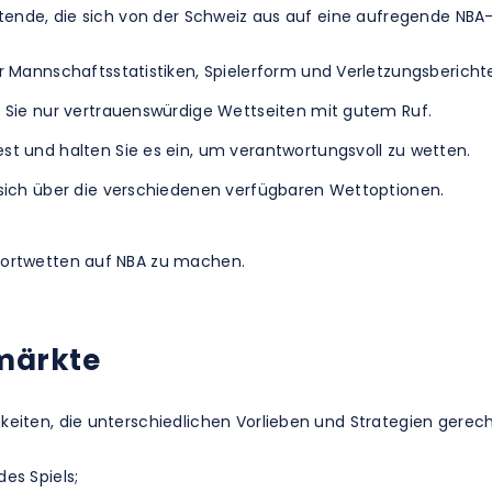
ettende, die sich von der Schweiz aus auf eine aufregende NB
r Mannschaftsstatistiken, Spielerform und Verletzungsbericht
n Sie nur vertrauenswürdige Wettseiten mit gutem Ruf.
st und halten Sie es ein, um verantwortungsvoll zu wetten.
 sich über die verschiedenen verfügbaren Wettoptionen.
portwetten auf NBA zu machen.
märkte
keiten, die unterschiedlichen Vorlieben und Strategien gerec
es Spiels;