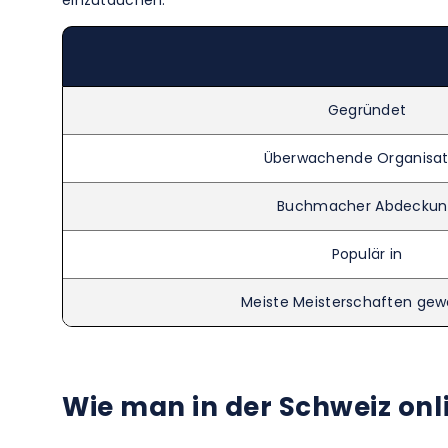
einzutauchen.
Gegründet
Überwachende Organisat
Buchmacher Abdeckun
Populär in
Meiste Meisterschaften ge
Wie man in der Schweiz onl