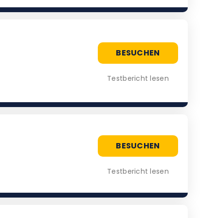
BESUCHEN
Testbericht lesen
BESUCHEN
Testbericht lesen