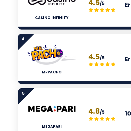
4.5
/5
E
CASINO INFINITY
4
4.5
/5
E
MRPACHO
5
4.8
/5
1
MEGAPARI