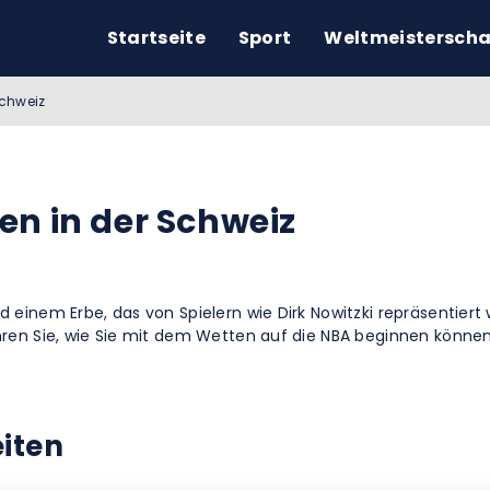
Startseite
Sport
Weltmeisterscha
Schweiz
en in der Schweiz
d einem Erbe, das von Spielern wie Dirk Nowitzki repräsentiert 
ahren Sie, wie Sie mit dem Wetten auf die NBA beginnen könne
eiten