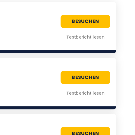
BESUCHEN
Testbericht lesen
BESUCHEN
Testbericht lesen
BESUCHEN