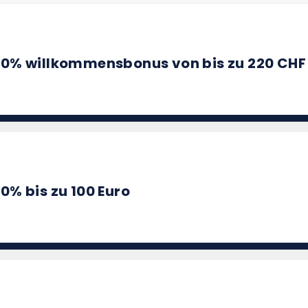
00% willkommensbonus von bis zu 220 CHF
0% bis zu 100 Euro