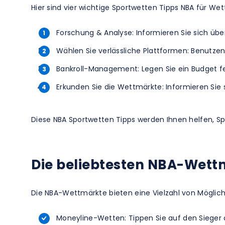
Hier sind vier wichtige Sportwetten Tipps NBA für W
Forschung & Analyse: Informieren Sie sich übe
Wählen Sie verlässliche Plattformen: Benutze
Bankroll-Management: Legen Sie ein Budget fe
Erkunden Sie die Wettmärkte: Informieren Sie
Diese NBA Sportwetten Tipps werden Ihnen helfen, S
Die beliebtesten NBA-Wett
Die NBA-Wettmärkte bieten eine Vielzahl von Möglich
Moneyline-Wetten: Tippen Sie auf den Sieger d